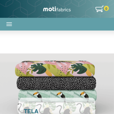
0
TELA