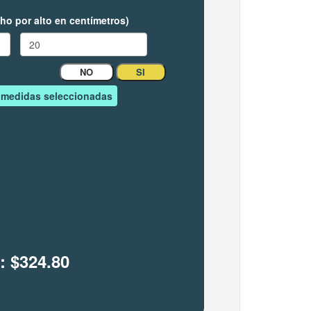
ho por alto en centímetros)
?
NO
SI
s medidas seleccionadas
o:
$324.80